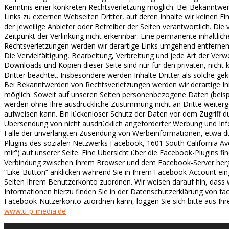
Kenntnis einer konkreten Rechtsverletzung möglich. Bei Bekanntw
Links zu externen Webseiten Dritter, auf deren Inhalte wir keinen Ei
der jeweilige Anbieter oder Betreiber der Seiten verantwortlich. Di
Zeitpunkt der Verlinkung nicht erkennbar. Eine permanente inhaltlic
Rechtsverletzungen werden wir derartige Links umgehend entferne
Die Vervielfältigung, Bearbeitung, Verbreitung und jede Art der Ver
Downloads und Kopien dieser Seite sind nur für den privaten, nicht 
Dritter beachtet. Insbesondere werden Inhalte Dritter als solche g
Bei Bekanntwerden von Rechtsverletzungen werden wir derartige I
möglich. Soweit auf unseren Seiten personenbezogene Daten (beispie
werden ohne Ihre ausdrückliche Zustimmung nicht an Dritte weiterge
aufweisen kann. Ein lückenloser Schutz der Daten vor dem Zugriff d
Übersendung von nicht ausdrücklich angeforderter Werbung und Inform
Falle der unverlangten Zusendung von Werbeinformationen, etwa d
Plugins des sozialen Netzwerks Facebook, 1601 South California Av
mir”) auf unserer Seite. Eine Übersicht über die Facebook-Plugins fin
Verbindung zwischen Ihrem Browser und dem Facebook-Server herges
“Like-Button” anklicken während Sie in Ihrem Facebook-Account ein
Seiten Ihrem Benutzerkonto zuordnen. Wir weisen darauf hin, dass w
Informationen hierzu finden Sie in der Datenschutzerklärung von f
Facebook-Nutzerkonto zuordnen kann, loggen Sie sich bitte aus I
www.u-p-media.de