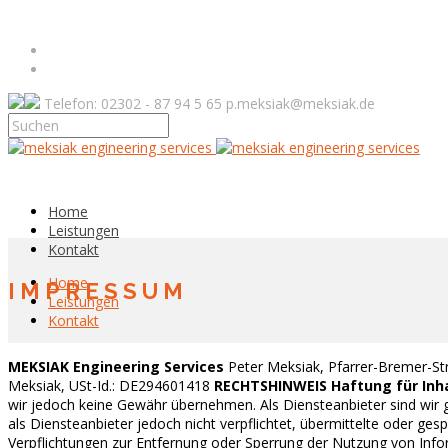
Telefon: 02302 - 87 94 5 65
p.meksiak@meksiak.de
Home
Leistungen
Kontakt
Home
IMPRESSUM
Leistungen
Kontakt
MEKSIAK Engineering Services
Peter Meksiak, Pfarrer-Bremer-Str
Meksiak, USt-Id.: DE294601418
RECHTSHINWEIS
Haftung für Inh
wir jedoch keine Gewähr übernehmen. Als Diensteanbieter sind wir 
als Diensteanbieter jedoch nicht verpflichtet, übermittelte oder g
Verpflichtungen zur Entfernung oder Sperrung der Nutzung von Info