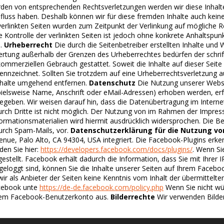
erden von entsprechenden Rechtsverletzungen werden wir diese Inha
nfluss haben. Deshalb können wir für diese fremden Inhalte auch keine
e verlinkten Seiten wurden zum Zeitpunkt der Verlinkung auf mögliche
he Kontrolle der verlinkten Seiten ist jedoch ohne konkrete Anhaltsp
n.
Urheberrecht
Die durch die Seitenbetreiber erstellten Inhalte un
wertung außerhalb der Grenzen des Urheberrechtes bedürfen der schrif
kommerziellen Gebrauch gestattet. Soweit die Inhalte auf dieser Seite
ekennzeichnet. Sollten Sie trotzdem auf eine Urheberrechtsverletzun
nhalte umgehend entfernen.
Datenschutz
Die Nutzung unserer Webs
lsweise Name, Anschrift oder eMail-Adressen) erhoben werden, erfolgt
geben. Wir weisen darauf hin, dass die Datenübertragung im Internet
urch Dritte ist nicht möglich. Der Nutzung von im Rahmen der Impress
ationsmaterialien wird hiermit ausdrücklich widersprochen. Die Betre
urch Spam-Mails, vor.
Datenschutzerklärung für die Nutzung vo
enue, Palo Alto, CA 94304, USA integriert. Die Facebook-Plugins erk
den Sie hier:
https://developers.facebook.com/docs/plugins/
. Wenn Si
tellt. Facebook erhält dadurch die Information, dass Sie mit Ihrer
geloggt sind, können Sie die Inhalte unserer Seiten auf Ihrem Faceb
ir als Anbieter der Seiten keine Kenntnis vom Inhalt der übermittel
acebook unte
https://de-de.facebook.com/policy.php
Wenn Sie nicht wü
hrem Facebook-Benutzerkonto aus.
Bilderrechte
Wir verwenden Bilde